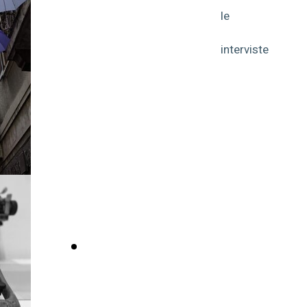
le
FABIO BARBIERI
faccio
CONSULENZA
INDIPENDENTE
interviste
FINANZA - ECONOMIA
CIRCOLARE - SOSTENIBILITA' -
COMUNICAZIONE - MARKETING
- FORMAZIONE
- CLICCA QUI - Leggi i