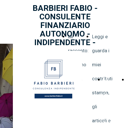
BARBIERI FABIO -
CONSULENTE
FINANZIARIO
AUTONOMO -
Mi
Leggi e
INDIPENDENTE -
racconto:
guarda i
chi sono
miei
e cosa
contributi
Mi
faccio
stampa,
racconto:
gli
chi sono
articoli e
e cosa